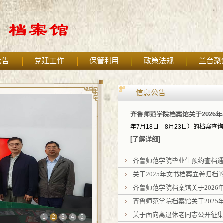
公告
党建工作
保管利用
政策法规
兰台聚
信息公告
齐鲁师范学院档案馆关于2026年
年7月18日—8月23日）的档案查
[了解详细]
齐鲁师范学院毕业生预约查档
关于2025年文书档案立卷归档
齐鲁师范学院档案馆关于2026年
齐鲁师范学院档案馆关于2025年
关于面向离退休老同志公开征
1
2
3
4
5