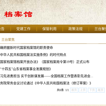
公告
党建工作
保管利用
政策法规
兰台聚
兰台聚焦
确把握新时代国家档案馆的职责使命
中华人民共和国档案法实施条例》的时代特点
国家档案馆档案开放办法》（国家档案局令第19号）正式公布
“十四五”山东省档案事业发展规划》
习先进勇担当 实干创新谋发展——全国档案工作暨表彰先进会...
务院常务会议讨论通过《中华人民共和国档案法（修订草案）》
共6条 1/1
首页
上页
下页
尾页