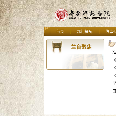
首页
部门概况
信息
兰台聚焦
准
《
《
《
学
国