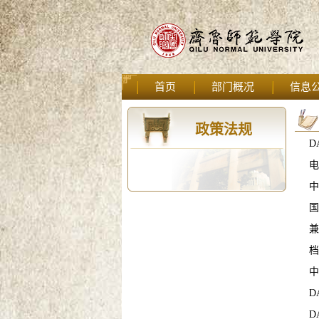
首页
部门概况
信息
政策法规
D
电
中
国
兼
档
中
D
D